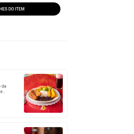
HES DO ITEM
 da
 e