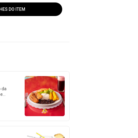
HES DO ITEM
 da
 e